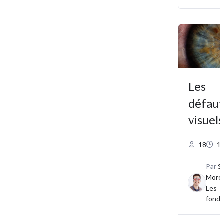
Les
défau
visuel
18
Par
Mor
Les
fon