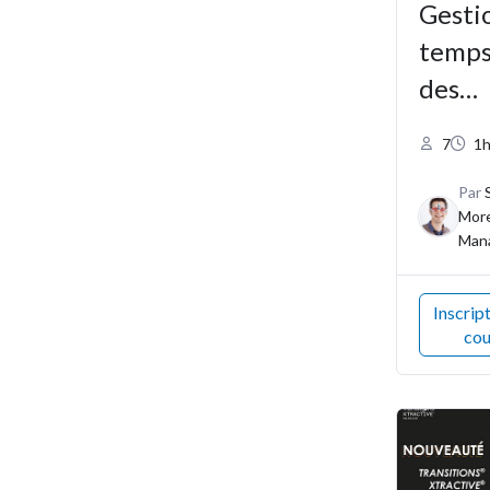
Gesti
temps
des
priori
7
1
Par
Mor
Man
Inscrip
cou