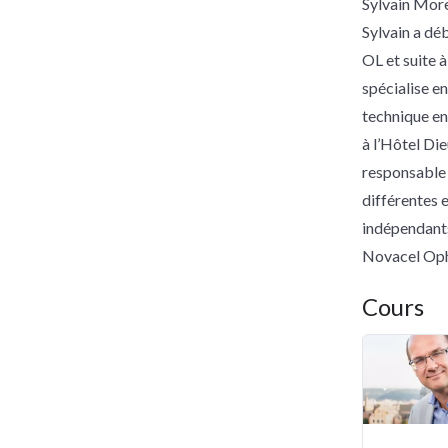
Sylvain Mor
Sylvain a dé
OL et suite 
spécialise e
technique en
à l’Hôtel Di
responsable 
différentes e
indépendants
Novacel Oph
Cours