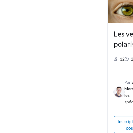
Les v
polari
12
Par
Mor
les
spéc
Inscrip
cou