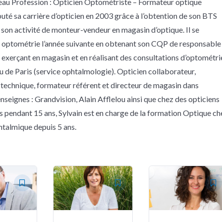
eau Profession : Opticien Optométriste – Formateur optique
buté sa carrière d’opticien en 2003 grâce à l’obtention de son BTS
à son activité de monteur-vendeur en magasin d’optique. Il se
n optométrie l’année suivante en obtenant son CQP de responsable
 exerçant en magasin et en réalisant des consultations d’optométri
eu de Paris (service ophtalmologie). Opticien collaborateur,
technique, formateur référent et directeur de magasin dans
nseignes : Grandvision, Alain Afflelou ainsi que chez des opticiens
 pendant 15 ans, Sylvain est en charge de la formation Optique ch
talmique depuis 5 ans.