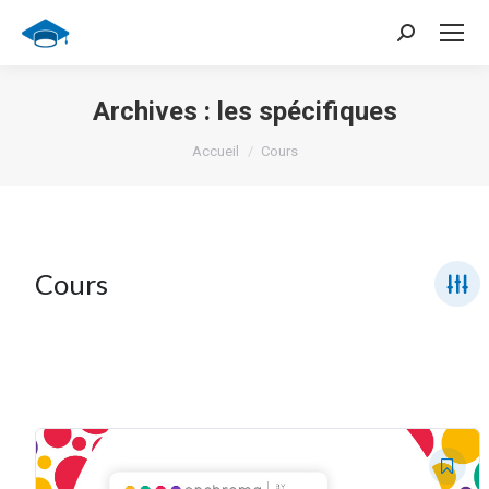
Recherche
:
Archives :
les spécifiques
Vous êtes ici :
Accueil
Cours
Cours