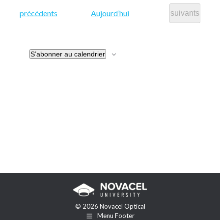
vues
une
Évènements
précédents
Aujourd’hui
Évènements
suivants
cons
Évèn
date.
S’abonner au calendrier
© 2026 Novacel Optical
Menu Footer