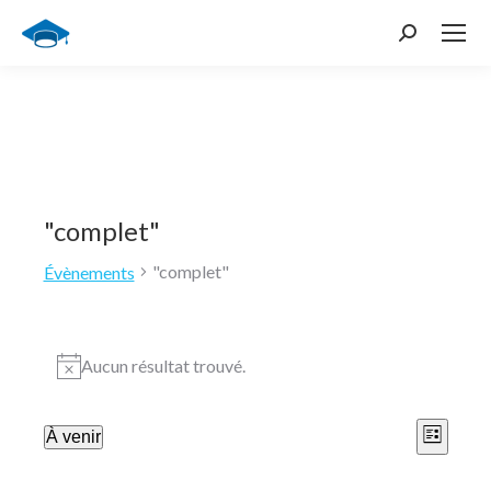
Recherche
:
"complet"
"complet"
Évènements
Évènements
Aucun résultat trouvé.
Notice
Navi
Navi
À venir
Liste
de
Sélectionnez
par