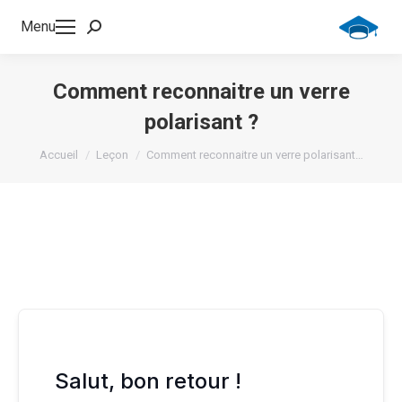
Menu
Recherche
:
Comment reconnaitre un verre
polarisant ?
Vous êtes ici :
Accueil
Leçon
Comment reconnaitre un verre polarisant…
Salut, bon retour !