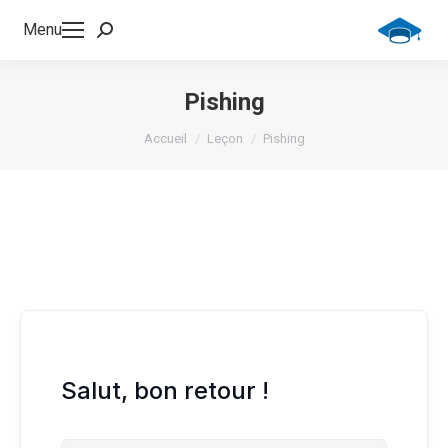
Menu
Recherche
:
Pishing
Vous êtes ici :
Accueil
Leçon
Pishing
Salut, bon retour !