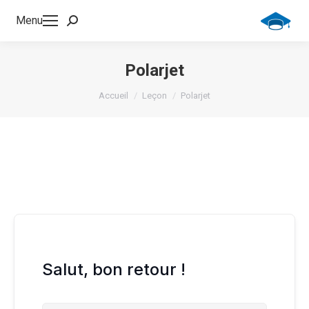
Menu
Recherche
:
Polarjet
Vous êtes ici :
Accueil
Leçon
Polarjet
Salut, bon retour !